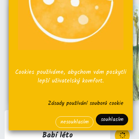
Cookies používáme, abychom vám poskytli
lepší uživatelský komfort.
Zásady používání souborů cookie
souhlasím
nesouhlasím
DYZAJN MARKET
Babí léto