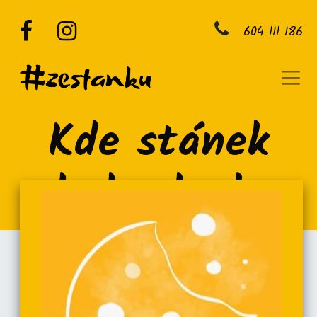
604 111 186
Kde stánek
byl a bude
září
2024